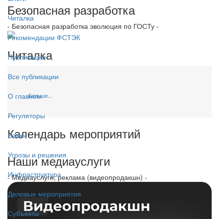
Безопасная разработка
Читалка
- Безопасная разработка эволюция по ГОСТу -
Рекомендации ФСТЭК
Читалка
Публикации
Все публикации
О главном
Больше...
Регуляторы
Календарь мероприятий
Банки
Угрозы и решения
Наши медиауслуги
Инфраструктура
- Медиауслуги, реклама (видеопродакшн) -
Деловые мероприятия
Субъекты