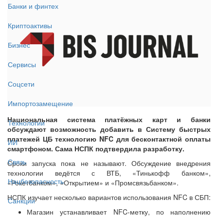
Банки и финтех
Криптоактивы
Бизнес
Сервисы
Соцсети
Импортозамещение
Национальная система платёжных карт и банки
Технологии
обсуждают возможность добавить в Систему быстрых
платежей ЦБ технологию NFC для бесконтактной оплаты
ИИ
смартфоном. Сама НСПК подтвердила разработку.
Связь
Сроки запуска пока не называют. Обсуждение внедрения
технологии ведётся с ВТБ, «Тинькофф банком»,
Нацбезопасность
«Рокетбанком», «Открытием» и «Промсвязьбанком».
НСПК изучает несколько вариантов использования NFC в СБП:
Санкции
Магазин устанавливает NFC-метку, по наполнению