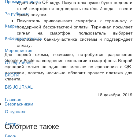
Промышленность
идентичную QR-коду. Покупателю нужно будет поднести
к ней смартфон и подтвердить платёж. Иногда – ввести
За рубежом
сумму покупки.
Покупатель прикладывает смартфон к терминалу с
Кадры
поддержкой бесконтактной оплаты. Терминал посылает
сигнал на смартфон, пользователь выбирает
Киберграмотность
приложение банка-участника системы и подтверждает
оплату.
Мероприятия
Для первой схемы, возможно, потребуется разрешение
Google и Apple на внедрение технологии в смартфоны. Второй
От партнёров
сценарий только на один шаг меньше по сравнению с QR-
платежом, поэтому несильно облегчит процесс платежа для
БЛОГИ
клиента.
BIS JOURNAL
18 декабря, 2019
Главная
Безопасникам
О журнале
Смотрите также
Авторы
Блоги