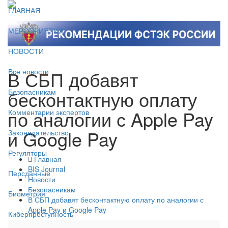
ГЛАВНАЯ
МЕРОПРИЯТИЯ
НОВОСТИ
В СБП добавят
Все новости
бесконтактную оплату
Безопасникам
по аналогии с Apple Pay
Комментарии экспертов
и Google Pay
Законодательство
Регуляторы
Главная
BIS Journal
Персданные
Новости
Безопасникам
Биометрия
В СБП добавят бесконтактную оплату по аналогии с
Apple Pay и Google Pay
Киберпреступность