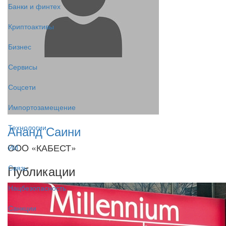
Банки и финтех
Криптоактивы
Бизнес
Сервисы
Соцсети
Импортозамещение
Ананд Саини
Технологии
OOO «КАБЕСТ»
ИИ
Публикации
Связь
Нацбезопасность
Санкции