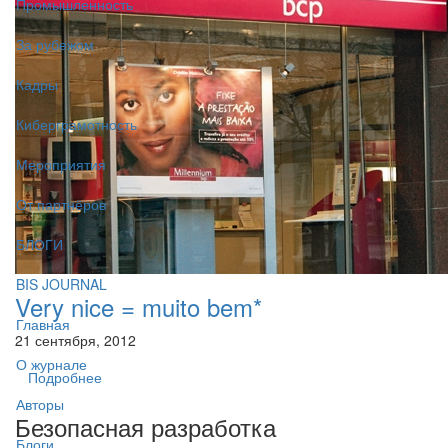
Промышленность
За рубежом
Кадры
Киберграмотность
Мероприятия
От партнёров
БЛОГИ
BIS JOURNAL
Very nice = muito bem*
Главная
21 сентября, 2012
О журнале
Подробнее
Авторы
Безопасная разработка
Блоги