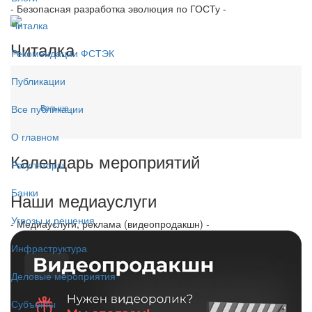
- Безопасная разработка эволюция по ГОСТу -
Читалка
Читалка
Рекомендации ФСТЭК
Публикации
Больше...
Все публикации
О главном
Календарь мероприятий
Регуляторы
Банки
Наши медиауслуги
Угрозы и решения
- Медиауслуги, реклама (видеопродакшн) -
Инфраструктура
Деловые мероприятия
Субъекты