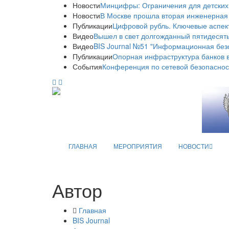
Новости
Минцифры: Ограничения для детских
Новости
В Москве прошла вторая инженерная
Публикации
Цифровой рубль. Ключевые аспек
Видео
Вышел в свет долгожданный пятидесяты
Видео
BIS Journal №51 "Информационная без
Публикации
Опорная инфраструктура банков в
События
Конференция по сетевой безопаснос
ГЛАВНАЯ
МЕРОПРИЯТИЯ
НОВОСТИ
Автор
Главная
BIS Journal