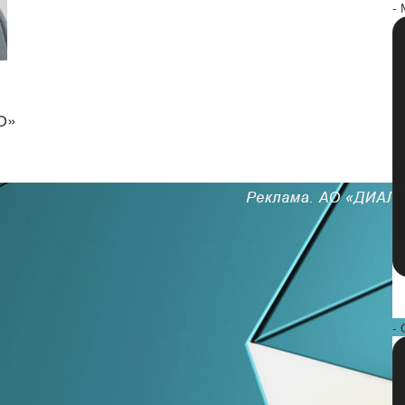
-
О»
- 