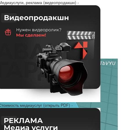
 Медиауслуги, реклама (видеопродакшн) -
Стоимость медиауслуг (открыть PDF) -