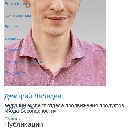
Банки и финтех
Криптоактивы
Бизнес
Сервисы
Соцсети
Импортозамещение
Технологии
ИИ
Дмитрий Лебедев
Связь
ведущий эксперт отдела продвижения продуктов
Нацбезопасность
«Кода Безопасности»
Санкции
Публикации