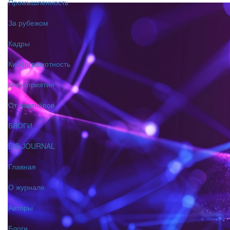
Промышленность
За рубежом
Кадры
Киберграмотность
Мероприятия
От партнёров
БЛОГИ
BIS JOURNAL
Главная
О журнале
Авторы
Блоги