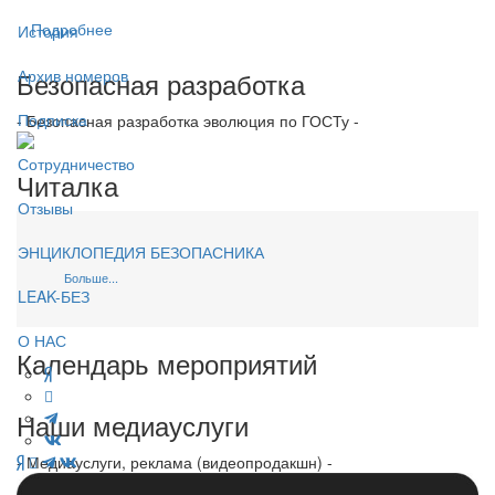
Подробнее
История
Безопасная разработка
Архив номеров
Подписка
- Безопасная разработка эволюция по ГОСТу -
Сотрудничество
Читалка
Отзывы
ЭНЦИКЛОПЕДИЯ БЕЗОПАСНИКА
Больше...
LEAK-БЕЗ
О НАС
Календарь мероприятий
Наши медиауслуги
- Медиауслуги, реклама (видеопродакшн) -