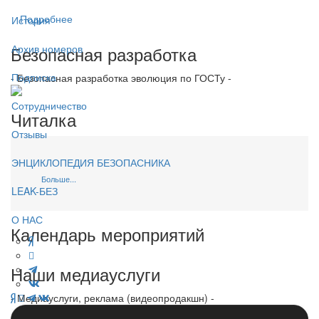
Подробнее
История
Безопасная разработка
Архив номеров
Подписка
- Безопасная разработка эволюция по ГОСТу -
Сотрудничество
Читалка
Отзывы
ЭНЦИКЛОПЕДИЯ БЕЗОПАСНИКА
Больше...
LEAK-БЕЗ
О НАС
Календарь мероприятий
Наши медиауслуги
- Медиауслуги, реклама (видеопродакшн) -