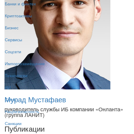
Банки и финтех
Криптоактивы
Бизнес
Сервисы
Соцсети
Импортозамещение
Технологии
ИИ
Мурад Мустафаев
Связь
руководитель службы ИБ компании «Онланта»
Нацбезопасность
(группа ЛАНИТ)
Санкции
Публикации