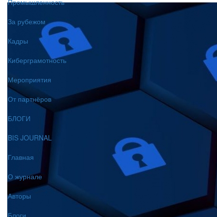
Промышленность
За рубежом
Кадры
Киберграмотность
Мероприятия
От партнёров
БЛОГИ
BIS JOURNAL
Главная
О журнале
Авторы
Блоги