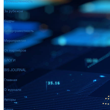
Промышленность
За рубежом
Кадры
Киберграмотность
Мероприятия
От партнёров
БЛОГИ
BIS JOURNAL
Главная
О журнале
Авторы
Блоги