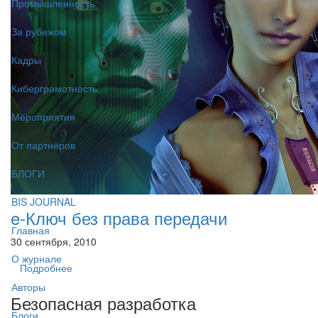
Промышленность
За рубежом
Кадры
Киберграмотность
Мероприятия
От партнёров
БЛОГИ
BIS JOURNAL
e-Ключ без права передачи
Главная
30 сентября, 2010
О журнале
Подробнее
Авторы
Безопасная разработка
Блоги