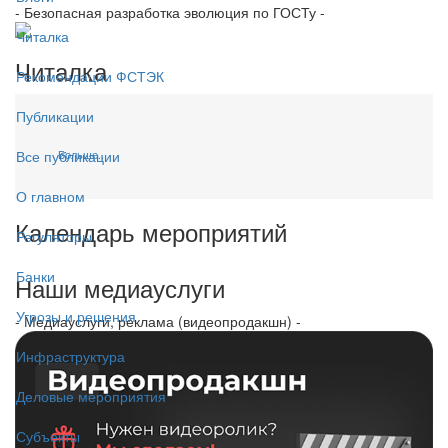
- Безопасная разработка эволюция по ГОСТу -
Читалка
Читалка
Рекомендации ФСТЭК
Публикации
Больше...
Все публикации
О главном
Календарь мероприятий
Регуляторы
Банки
Наши медиауслуги
Угрозы и решения
- Медиауслуги, реклама (видеопродакшн) -
Инфраструктура
Деловые мероприятия
Субъекты