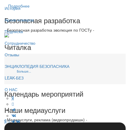
Подробнее
История
Безопасная разработка
Архив номеров
- Безопасная разработка эволюция по ГОСТу -
Подписка
Сотрудничество
Читалка
Отзывы
ЭНЦИКЛОПЕДИЯ БЕЗОПАСНИКА
Больше...
LEAK-БЕЗ
О НАС
Календарь мероприятий
Наши медиауслуги
- Медиауслуги, реклама (видеопродакшн) -