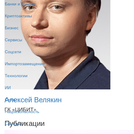
Банки и финтех
Криптоактивы
Бизнес
Сервисы
Соцсети
Импортозамещение
Технологии
ИИ
Алексей Велякин
Связь
ГК «ЦИБИТ»
Нацбезопасность
Публикации
Санкции