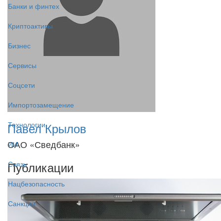
Банки и финтех
Криптоактивы
Бизнес
Сервисы
Соцсети
Импортозамещение
Павел Крылов
Технологии
ОАО «Сведбанк»
ИИ
Публикации
Связь
Нацбезопасность
Санкции