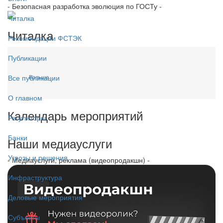
- Безопасная разработка эволюция по ГОСТу -
Читалка
Читалка
Рекомендации ФСТЭК
Публикации
Больше...
Все публикации
О главном
Календарь мероприятий
Регуляторы
Банки
Наши медиауслуги
Угрозы и решения
- Медиауслуги, реклама (видеопродакшн) -
Инфраструктура
Деловые мероприятия
Субъекты