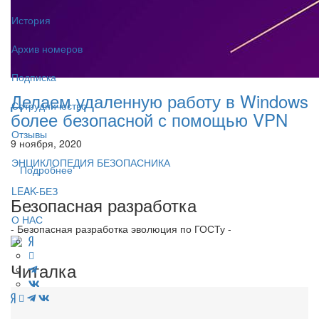
История
Архив номеров
Подписка
Делаем удаленную работу в Windows
Сотрудничество
более безопасной с помощью VPN
Отзывы
9 ноября, 2020
ЭНЦИКЛОПЕДИЯ БЕЗОПАСНИКА
Подробнее
LEAK-БЕЗ
Безопасная разработка
О НАС
- Безопасная разработка эволюция по ГОСТу -
Читалка