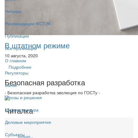
Читалка
Рекомендации ФСТЭК
Публикации
В штатном режиме
Все публикации
10 августа, 2020
О главном
Подробнее
Регуляторы
Безопасная разработка
Банки
- Безопасная разработка эволюция по ГОСТу -
Угрозы и решения
Читалка
Инфраструктура
Деловые мероприятия
Субъекты
Больше...