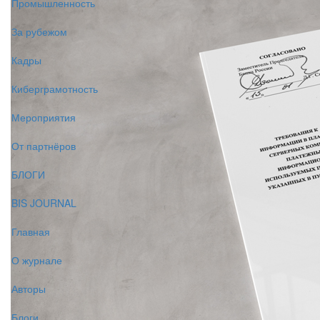
Промышленность
За рубежом
Кадры
Киберграмотность
Мероприятия
От партнёров
БЛОГИ
BIS JOURNAL
Главная
О журнале
Авторы
Блоги