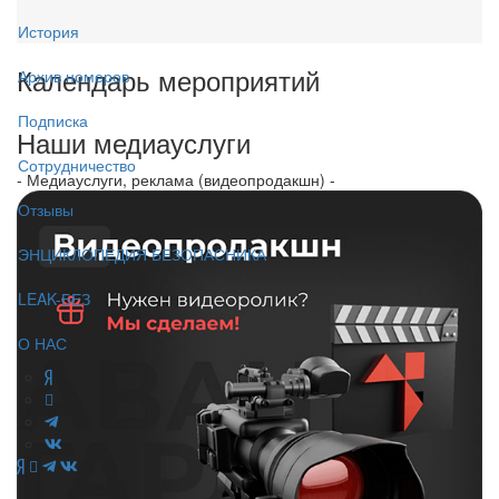
История
Календарь мероприятий
Архив номеров
Подписка
Наши медиауслуги
Сотрудничество
- Медиауслуги, реклама (видеопродакшн) -
Отзывы
ЭНЦИКЛОПЕДИЯ БЕЗОПАСНИКА
LEAK-БЕЗ
О НАС