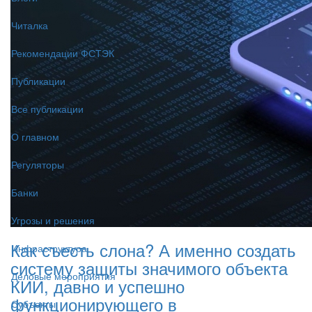
Читалка
Рекомендации ФСТЭК
Публикации
Все публикации
О главном
Регуляторы
Банки
Угрозы и решения
Как съесть слона? А именно создать
Инфраструктура
систему защиты значимого объекта
Деловые мероприятия
КИИ, давно и успешно
функционирующего в
Субъекты