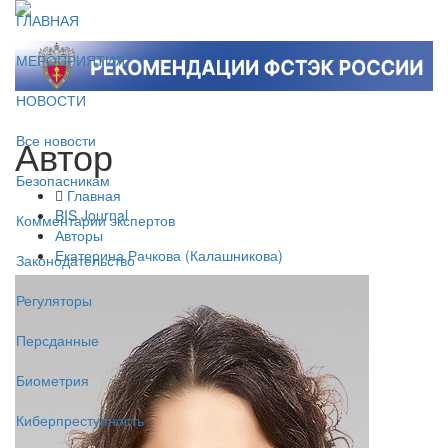
ГЛАВНАЯ
МЕРОПРИЯТИЯ
НОВОСТИ
Автор
Все новости
Безопасникам
Главная
BIS Journal
Комментарии экспертов
Авторы
Екатерина Рачкова (Калашникова)
Законодательство
Регуляторы
Персданные
Биометрия
Киберпреступность