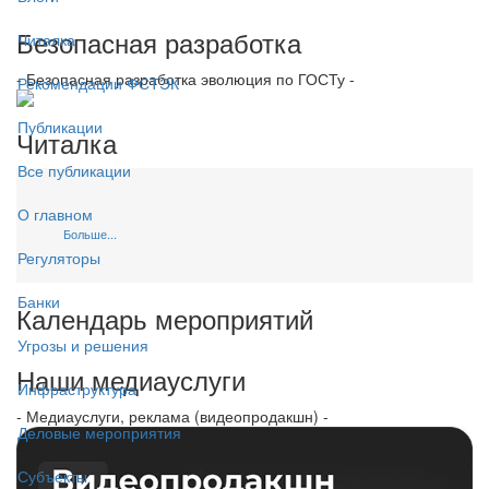
Безопасная разработка
Читалка
- Безопасная разработка эволюция по ГОСТу -
Рекомендации ФСТЭК
Публикации
Читалка
Все публикации
О главном
Больше...
Регуляторы
Банки
Календарь мероприятий
Угрозы и решения
Наши медиауслуги
Инфраструктура
- Медиауслуги, реклама (видеопродакшн) -
Деловые мероприятия
Субъекты