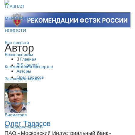
ГЛАВНАЯ
МЕРОПРИЯТИЯ
НОВОСТИ
Автор
Все новости
Безопасникам
Главная
BIS Journal
Комментарии экспертов
Авторы
Олег Тарасов
Законодательство
Регуляторы
Персданные
Биометрия
Олег Тарасов
Киберпреступность
ПАО «Московский Индустриальный банк»