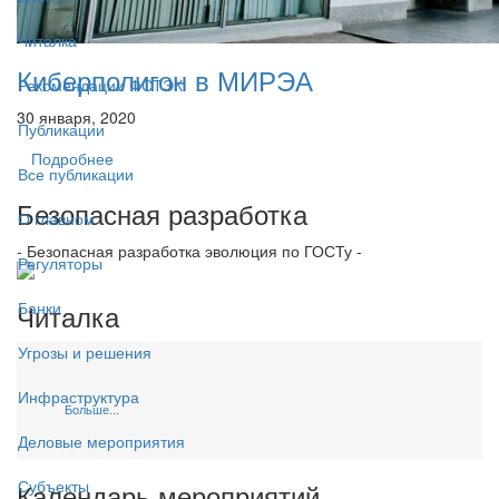
Читалка
Киберполигон в МИРЭА
Рекомендации ФСТЭК
30 января, 2020
Публикации
Подробнее
Все публикации
Безопасная разработка
О главном
- Безопасная разработка эволюция по ГОСТу -
Регуляторы
Читалка
Банки
Угрозы и решения
Инфраструктура
Больше...
Деловые мероприятия
Субъекты
Календарь мероприятий