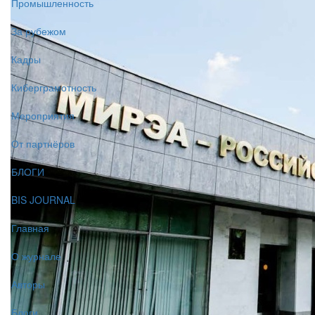
Промышленность
За рубежом
Кадры
Киберграмотность
Мероприятия
От партнёров
БЛОГИ
BIS JOURNAL
Главная
О журнале
Авторы
Блоги