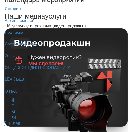
История
Наши медиауслуги
Архив номеров
- Медиауслуги, реклама (видеопродакшн) -
Подписка
Сотрудничество
Отзывы
ЭНЦИКЛОПЕДИЯ БЕЗОПАСНИКА
LEAK-БЕЗ
О НАС