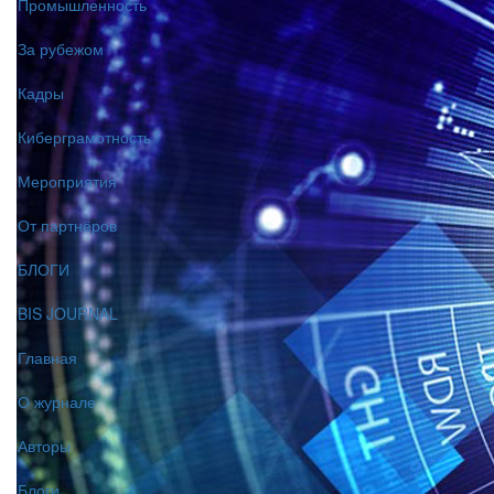
Промышленность
За рубежом
Кадры
Киберграмотность
Мероприятия
От партнёров
БЛОГИ
BIS JOURNAL
Главная
О журнале
Авторы
Блоги