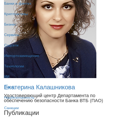
Банки и финтех
Криптоактивы
Бизнес
Сервисы
Соцсети
Импортозамещение
Технологии
ИИ
Екатерина Калашникова
Связь
Удостоверяющий центр Департамента по
Нацбезопасность
обеспечению безопасности Банка ВТБ (ПАО)
Санкции
Публикации