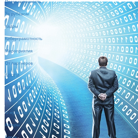
Промышленность
За рубежом
Кадры
Киберграмотность
Мероприятия
От партнёров
БЛОГИ
BIS JOURNAL
Главная
О журнале
Авторы
Блоги