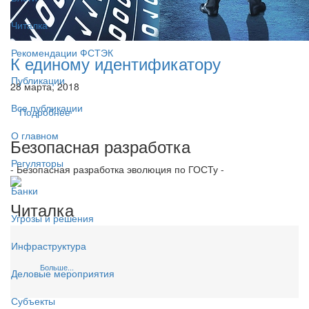
Читалка
Рекомендации ФСТЭК
К единому идентификатору
Публикации
28 марта, 2018
Все публикации
Подробнее
О главном
Безопасная разработка
Регуляторы
- Безопасная разработка эволюция по ГОСТу -
Банки
Читалка
Угрозы и решения
Инфраструктура
Больше...
Деловые мероприятия
Субъекты