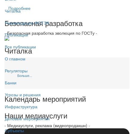
Подробнее
Читалка
Безопасная разработка
Рекомендации ФСТЭК
- Безопасная разработка эволюция по ГОСТу -
Публикации
Все публикации
Читалка
О главном
Регуляторы
Больше...
Банки
Угрозы и решения
Календарь мероприятий
Инфраструктура
Наши медиауслуги
Деловые мероприятия
- Медиауслуги, реклама (видеопродакшн) -
Субъекты