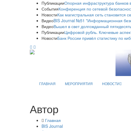
Публикации
Опорная инфраструктура банков в
События
Конференция по сетевой безопаснос
Новости
Как магистральная сеть становится с
Видео
BIS Journal №51 "Информационная без
Видео
Вышел в свет долгожданный пятидесяты
Публикации
Цифровой рубль. Ключевые аспек
Новости
Банк России привёл статистику по ки
ГЛАВНАЯ
МЕРОПРИЯТИЯ
НОВОСТИ
Автор
Главная
BIS Journal