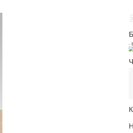
Б
-
Ч
К
Н