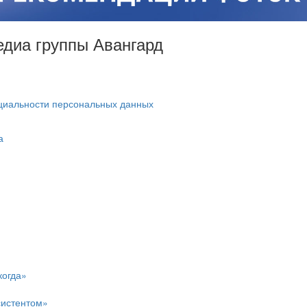
Медиа группы Авангард
циальности персональных данных
а
когда»
систентом»