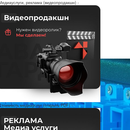
 Медиауслуги, реклама (видеопродакшн) -
Стоимость медиауслуг (открыть PDF) -