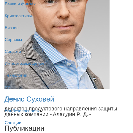
Банки и финтех
Криптоактивы
Бизнес
Сервисы
Соцсети
Импортозамещение
Технологии
ИИ
Денис Суховей
Связь
директор продуктового направления защиты
Нацбезопасность
данных компании «Аладдин Р. Д.»
Санкции
Публикации