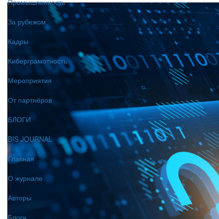
Промышленность
За рубежом
Кадры
Киберграмотность
Мероприятия
От партнёров
БЛОГИ
BIS JOURNAL
Главная
О журнале
Авторы
Блоги