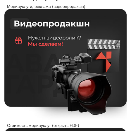
- Медиауслуги, реклама (видеопродакшн) -
- Стоимость медиауслуг (открыть PDF) -