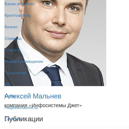
Банки и финтех
Криптоактивы
Бизнес
Сервисы
Соцсети
Импортозамещение
Технологии
ИИ
Алексей Мальнев
Связь
компания «Инфосистемы Джет»
Нацбезопасность
Публикации
Санкции