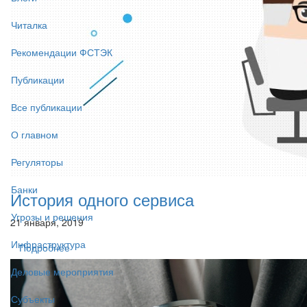
Читалка
Рекомендации ФСТЭК
Публикации
Все публикации
О главном
Регуляторы
Банки
История одного сервиса
Угрозы и решения
21 января, 2019
Инфраструктура
Подробнее
Деловые мероприятия
Субъекты