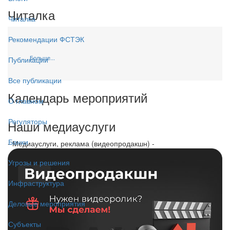
Читалка
Читалка
Рекомендации ФСТЭК
Больше...
Публикации
Все публикации
Календарь мероприятий
О главном
Регуляторы
Наши медиауслуги
Банки
- Медиауслуги, реклама (видеопродакшн) -
Угрозы и решения
Инфраструктура
Деловые мероприятия
Субъекты