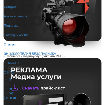
История
Архив номеров
Подписка
Сотрудничество
Отзывы
ЭНЦИКЛОПЕДИЯ БЕЗОПАСНИКА
- Стоимость медиауслуг (открыть PDF) -
LEAK-БЕЗ
О НАС