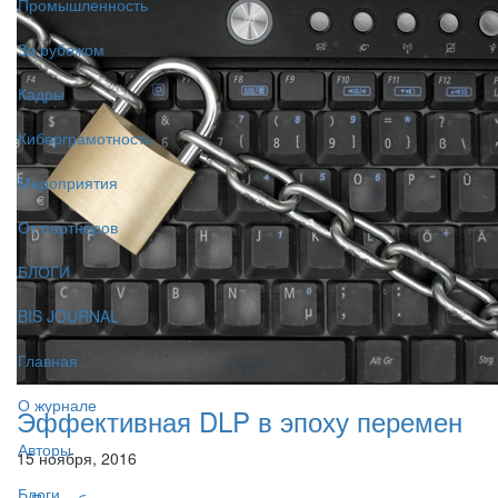
Промышленность
За рубежом
Кадры
Киберграмотность
Мероприятия
От партнёров
БЛОГИ
BIS JOURNAL
Главная
О журнале
Эффективная DLP в эпоху перемен
Авторы
15 ноября, 2016
Блоги