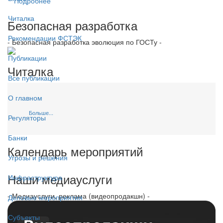
Подробнее
Читалка
Безопасная разработка
Рекомендации ФСТЭК
- Безопасная разработка эволюция по ГОСТу -
Публикации
Читалка
Все публикации
О главном
Больше...
Регуляторы
Банки
Календарь мероприятий
Угрозы и решения
Наши медиауслуги
Инфраструктура
- Медиауслуги, реклама (видеопродакшн) -
Деловые мероприятия
Субъекты