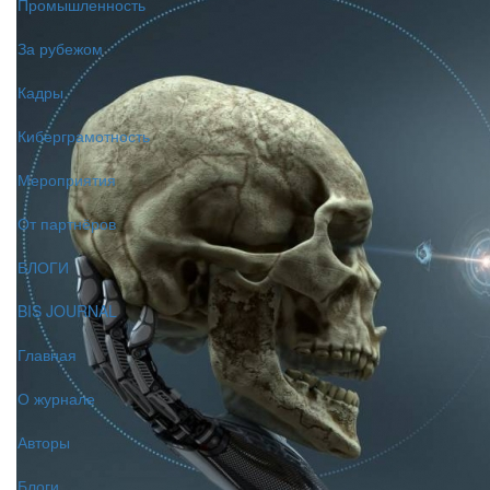
Промышленность
За рубежом
Кадры
Киберграмотность
Мероприятия
От партнёров
БЛОГИ
BIS JOURNAL
Главная
О журнале
Авторы
Блоги