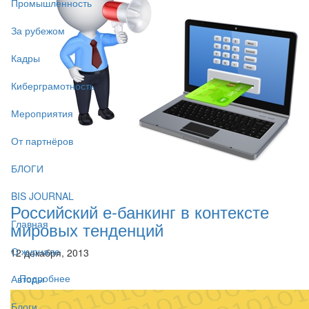
Промышленность
За рубежом
Кадры
Киберграмотность
Мероприятия
От партнёров
БЛОГИ
BIS JOURNAL
Российский е-банкинг в контексте
Главная
мировых тенденций
О журнале
12 декабря, 2013
Подробнее
Авторы
Блоги