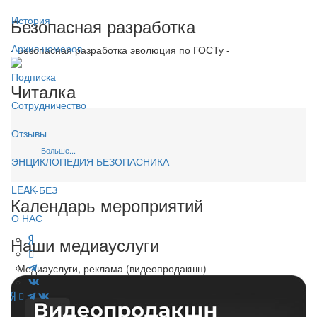
История
Безопасная разработка
Архив номеров
- Безопасная разработка эволюция по ГОСТу -
Подписка
Читалка
Сотрудничество
Отзывы
Больше...
ЭНЦИКЛОПЕДИЯ БЕЗОПАСНИКА
LEAK-БЕЗ
Календарь мероприятий
О НАС
Наши медиауслуги
- Медиауслуги, реклама (видеопродакшн) -