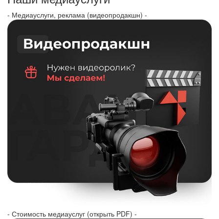
- Медиауслуги, реклама (видеопродакшн) -
- Стоимость медиауслуг (открыть PDF) -