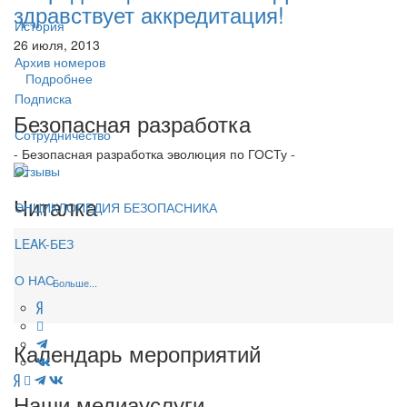
здравствует аккредитация!
История
26 июля, 2013
Архив номеров
Подробнее
Подписка
Безопасная разработка
Сотрудничество
- Безопасная разработка эволюция по ГОСТу -
Отзывы
Читалка
ЭНЦИКЛОПЕДИЯ БЕЗОПАСНИКА
LEAK-БЕЗ
О НАС
Больше...
Календарь мероприятий
Наши медиауслуги